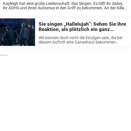
Kayleigh hat eine große Leidenschaft: das Singen. Es hilft ihr dabei,
ihr ADHS und ihren Autismus in den Griff zu bekommen. An der Killard
House School lernte sie einen Musiklehrer namens Lloyd Scates
kennen, der ...
Sie singen „Hallelujah“: Sehen Sie ihre
Reaktion, als plötzlich ein ganz
besonderer Überraschungsgast auf die
Wir können doch nicht die Einzigen sein, die bei
Bühne schreitet
diesem Auftritt eine Gänsehaut bekommen
haben, oder? Teilen Sie ihn mit Ihren Freunden,
wenn es Ihnen auch so ergangen ist! Ein Beitrag
von Newsner. Schenken Sie ...