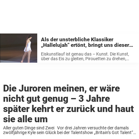
Als der unsterbliche Klassiker
„Hallelujah“ ertönt, bringt uns dieser
wunderschöne Eiskunstlauf zu Tränen
Eiskunstlauf ist genau das – Kunst. Die Kunst,
über das Eis zu gleiten, Pirouetten zu drehen,
Sprünge zu perfektionieren und geschmeidig in
allerlei Körperformen zu erscheinen. Meist wird
jede einstudierte Eiskunstlaufaufführung von
einem Lied begleitet, ...
Die Juroren meinen, er wäre
nicht gut genug – 3 Jahre
später kehrt er zurück und haut
sie alle um
Aller guten Dinge sind Zwei Vor drei Jahren versuchte der damals
zwölfjährige Kyle sein Glück bei der Talentshow „Britain’s Got Talent“.
Das Casting lief leider nicht so, wie er sich das erhofft hatte. Einer ...