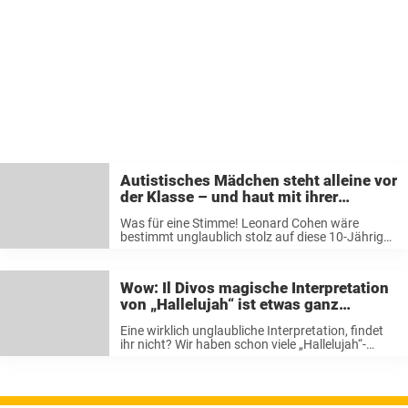
Autistisches Mädchen steht alleine vor
der Klasse – und haut mit ihrer
magischen Version von „Hallelujah“
Was für eine Stimme! Leonard Cohen wäre
alle von den Socken
bestimmt unglaublich stolz auf diese 10-Jährige,
die sein Lied so wundervoll interpretiert. Liked
und liebt Kaylees magischen Auftritt, damit noch
mehr Menschen die Talente dieses besonderen
Wow: Il Divos magische Interpretation
kleinen Mädchens ...
von „Hallelujah“ ist etwas ganz
Besonderes
Eine wirklich unglaubliche Interpretation, findet
ihr nicht? Wir haben schon viele „Hallelujah“-
Versionen gehört, doch diese spielt in einer ganz
anderen Liga. Die Harmonien dieser begnadeten
Sänger treiben einem wirklich die Tränen in die
Augen. Teilt ...