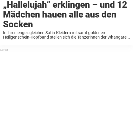
„Hallelujah“ erklingen – und 12
Mädchen hauen alle aus den
Socken
In ihren engelsgleichen Satin-Kleidern mitsamt goldenem
Heiligenschein-Kopfband stellen sich die Tänzerinnen der Whangarei
Akademie für Tanz und darstellende Künste (WADPA) auf. Als die
Musik einsetzt, eine Version von Leonard Cohens Klassiker
„Hallelujah“, zahlen sich monatelanges Training ...