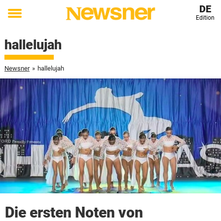
DE
Edition
Toggle
menu
hallelujah
Newsner
»
hallelujah
Die ersten Noten von