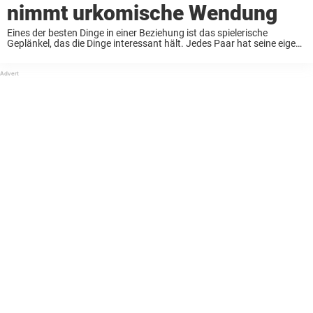
nimmt urkomische Wendung
Eines der besten Dinge in einer Beziehung ist das spielerische
Geplänkel, das die Dinge interessant hält. Jedes Paar hat seine eigene
Art zu kommunizieren, die oft mit Humor, Insider-Witzen und
gelegentlichen Streichen gespickt ist. Diese ...