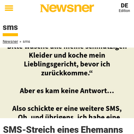
DE
Edition
Toggle
menu
sms
Newsner
»
sms
SMS-Streich eines Ehemanns