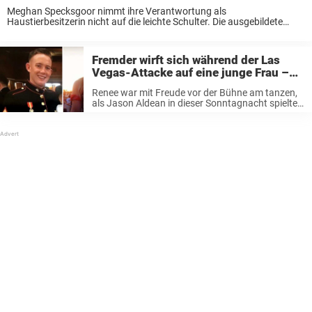
Meghan Specksgoor nimmt ihre Verantwortung als
Haustierbesitzerin nicht auf die leichte Schulter. Die ausgebildete
Fitnesstrainerin liebt ihre Arbeit und ihren aktiven Lebensstil, ihre
Freizeit verbringt sie jedoch am liebsten mit ihrem Hund Chance. Es
fällt ...
Fremder wirft sich während der Las
Vegas-Attacke auf eine junge Frau –
eine SMS nur Stunden später geht nun
Renee war mit Freude vor der Bühne am tanzen,
um die Welt
als Jason Aldean in dieser Sonntagnacht spielte.
Um einen besseren Blick zu bekommen, machten
sich Renee und Brendan Kelly, ein junger Marine-
Soldat, den sie an diesem ...