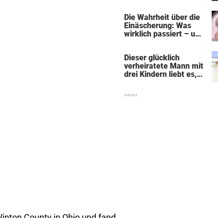
„Black Alien"
Die Wahrheit über die
Einäscherung: Was
wirklich passiert – und
was sie für die Seele
bedeutet
Dieser glücklich
verheiratete Mann mit
drei Kindern liebt es,
Absätze und Röcke zu
tragen
 Vinton County in Ohio und fand