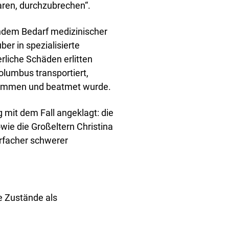
aren, durchzubrechen“.
endem Bedarf medizinischer
er in spezialisierte
liche Schäden erlitten
olumbus transportiert,
genommen und beatmet wurde.
 mit dem Fall angeklagt: die
owie die Großeltern Christina
hrfacher schwerer
e Zustände als