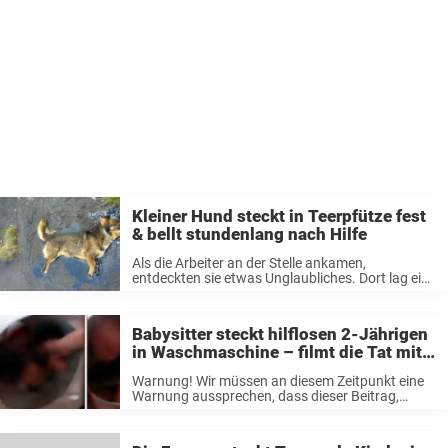
Kleiner Hund steckt in Teerpfütze fest
& bellt stundenlang nach Hilfe
Als die Arbeiter an der Stelle ankamen,
entdeckten sie etwas Unglaubliches. Dort lag ein
kleiner Hund mitten in einer Pfütze aus Teer, nicht
in der Lage, sich zu bewegen und benötigte
dringend Hilfe. Sie kontaktierten ...
Babysitter steckt hilflosen 2-Jährigen
in Waschmaschine – filmt die Tat mit
höhnischem Lachen
Warnung! Wir müssen an diesem Zeitpunkt eine
Warnung aussprechen, dass dieser Beitrag,
sowie das Video auf manche verstörend wirken
kann. Die Geschichte fand in Polen statt und
zeigt, wie der Babysitter des 2-jährigen Kindes