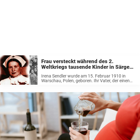
Frau versteckt während des 2.
Weltkriegs tausende Kinder in Särgen
– nach Festnahme kommt alles ans
Irena Sendler wurde am 15. Februar 1910 in
Licht
Warschau, Polen, geboren. Ihr Vater, der einen
großen Einfluss auf sie hatte, gab ihr viele Dinge
mit auf den Weg. Doch eines sollte sie immer
bedenken: hilf ...