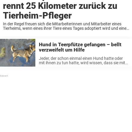
rennt 25 Kilometer zurück zu
Tierheim-Pfleger
In der Regel freuen sich die Mitarbeiterinnen und Mitarbeiter eines
Tierheims, wenn eines ihrer Tiere eines Tages adoptiert wird und eine
neue Familie bekommt. Denn leider gibt es genügend Vierbeiner, die
ihr restliches Leben mit ...
Hund in Teerpfütze gefangen – bellt
verzweifelt um Hilfe
Jeder, der schon einmal einen Hund hatte oder
mit ihnen zu tun hatte, wird wissen, dass sie mit
Menschen auf unterschiedliche Weise
kommunizieren können. Abhängig von der
jeweiligen Situation. Ihr Verhalten verändert sich,
wenn sie ...