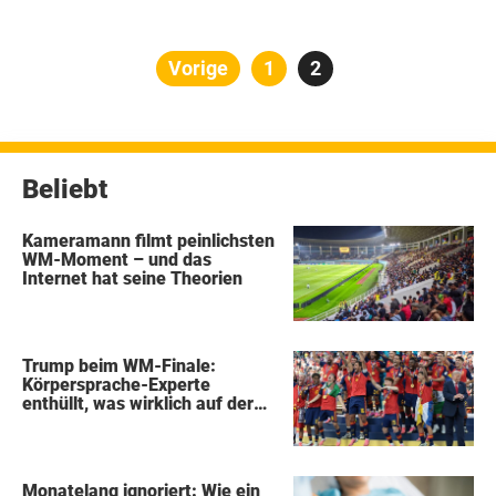
Seitennummerierung
Vorige
Seite
1
Seite
2
der
Beiträge
Beliebt
Kameramann filmt peinlichsten
WM-Moment – und das
Internet hat seine Theorien
Trump beim WM-Finale:
Körpersprache-Experte
enthüllt, was wirklich auf der
Bühne passierte
Monatelang ignoriert: Wie ein