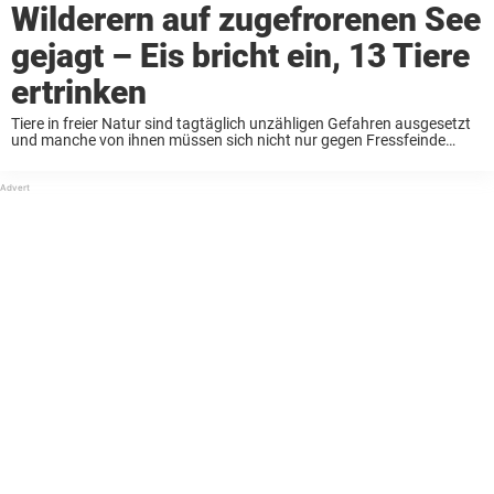
Wilderern auf zugefrorenen See
gejagt – Eis bricht ein, 13 Tiere
ertrinken
Tiere in freier Natur sind tagtäglich unzähligen Gefahren ausgesetzt
und manche von ihnen müssen sich nicht nur gegen Fressfeinde
verteidigen können. Denn insbesondere der Mensch ist dafür
verantwortlich, dass wilde Tiere um ihr Leben bangen ...