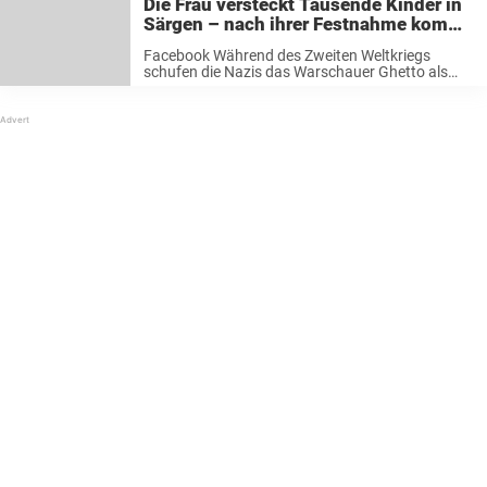
Die Frau versteckt Tausende Kinder in
einer ...
Särgen – nach ihrer Festnahme kommt
ihr Geheimnis ans Licht
Facebook Während des Zweiten Weltkriegs
schufen die Nazis das Warschauer Ghetto als
Sammellager für jüdische Familien. Es war das
größte jüdische Ghetto der Nazis und umfasste
etwa 400.000 Gefangene während der
Höchstzeit. Das Leben im ...